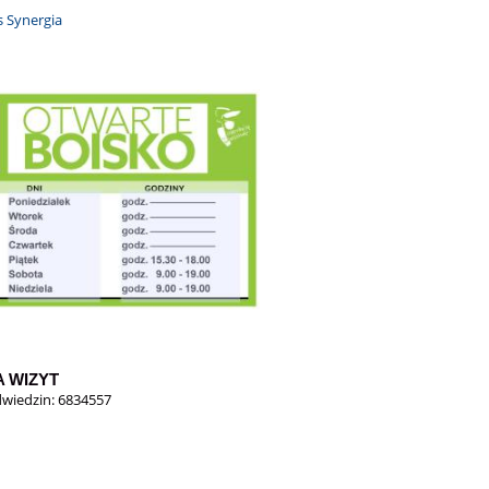
A WIZYT
dwiedzin: 6834557