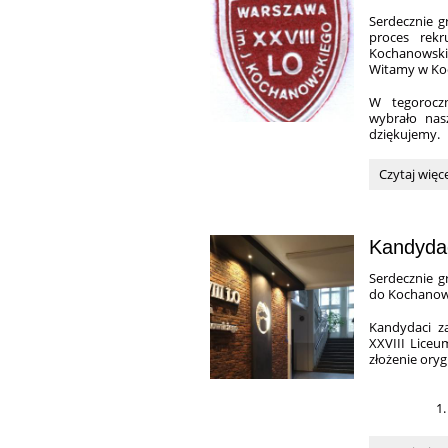
w
Serdecznie g
roku
proces rekr
szkolnym
Kochanowski
26/27:
Witamy w Ko
W tegorocz
wybrało nas
dziękujemy.
Rekrutacja
Czytaj więc
2026:
Kandydac
Serdecznie 
do Kochanow
Kandydaci za
XXVIII Lice
złożenie or