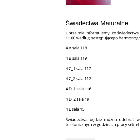
Świadectwa Maturalne
Uprzejmie informujemy, że świadectwa 
11.00 według następującego harmonog
4 A sala 118
4 B sala 119
4 C_1 sala 117
4 C_2 sala 112
4 D_1 sala 116
4 D_2 sala 19
4 E sala 15
Świadectwa będzie można odebrać w 
telefonicznym w godzinach pracy sekret