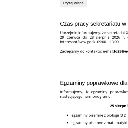
Świadectwa
Czytaj więcej
Maturalne:
Czas pracy sekretariatu w
Uprzejmie informujemy, że sekretariat X
29 czerwca do 28 sierpnia 2026 r. (
interesantów w godz. 09:00 – 13:00.
Zachęcamy do kontaktu: e-mail:
lo28@ed
Egzaminy poprawkowe dla kla
Informujemy, iż egzaminy poprawko
nastęującego harmonogramu:
25 sierpni
egzaminy pisemne z biologii (3 D_
egzaminy pisemne z matematyki (2 C