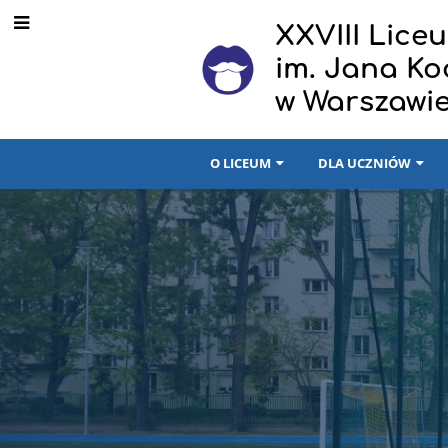
XXVIII Lic
im. Jana K
w Warszawi
O LICEUM
DLA UCZNIÓW
Strona
główna