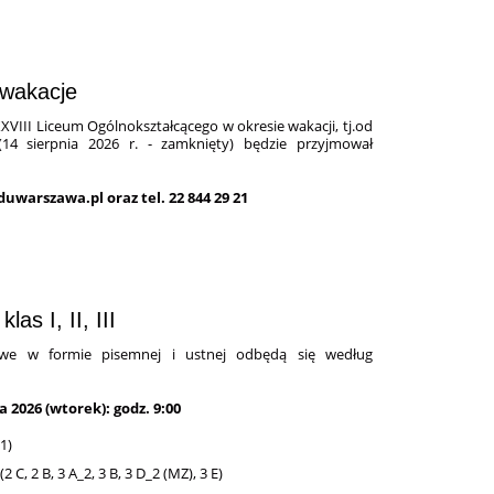
 wakacje
XVIII Liceum Ogólnokształcącego w okresie wakacji, tj.od
14 sierpnia 2026 r. - zamknięty) będzie przyjmował
uwarszawa.pl oraz tel. 22 844 29 21
s I, II, III
we w formie pisemnej i ustnej odbędą się według
a 2026 (wtorek): godz. 9:00
1)
, 2 B, 3 A_2, 3 B, 3 D_2 (MZ), 3 E)