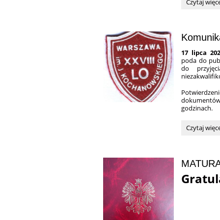
Kandydaci
Czytaj więc
zakwalifiko
Komunika
17 lipca 20
poda do publ
do przyjęc
niezakwalifik
Potwierdzen
dokumentów
godzinach.
Komunikat
Czytaj więc
Szkolnej
Komisji
Rekrutacyjn
MATURA
Gratula