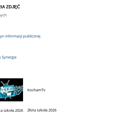
IA ZDJĘĆ
nych
KochamTv
Złota szkoła 2026