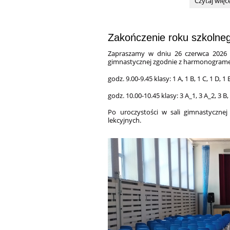
Czytaj więc
Komisja
Rekrutacyjn
Zakończenie roku szkolne
Zapraszamy w dniu 26 czerwca 2026 r
gimnastycznej zgodnie z harmonogram
godz. 9.00-9.45 klasy: 1 A, 1 B, 1 C, 1 D, 1 E
godz. 10.00-10.45 klasy: 3 A_1, 3 A_2, 3 B, 
Po uroczystości w sali gimnastyczn
lekcyjnych.