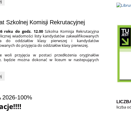
ej
wani.:
t Szkolnej Komisji Rekrutacyjnej
26 roku do godz. 12.00
Szkolna Komisja Rekrutacyjna
icznej wiadomości listy kandydatów zakwalifikowanych
ia do oddziałów klasy pierwszej i kandydatów
owanych do przyjęcia do oddziałów klasy pierwszej.
ie woli przyjęcia w postaci przedłożenia oryginałów
, będzie można dokonać w liceum w nastepujących
ej
ej:
 2026-100%
LICZB
cje!!!!
liczba o