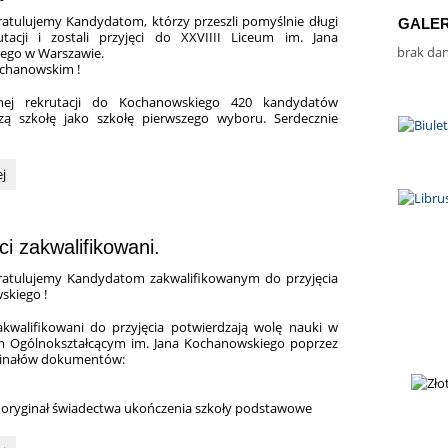
ratulujemy Kandydatom, którzy przeszli pomyślnie długi
GALER
utacji i zostali przyjęci do XXVIIII Liceum im. Jana
brak da
ego w Warszawie.
chanowskim !
nej rekrutacji do Kochanowskiego 420 kandydatów
zą szkołę jako szkołę pierwszego wyboru. Serdecznie
ej
i zakwalifikowani.
gratulujemy Kandydatom zakwalifikowanym do przyjęcia
skiego !
kwalifikowani do przyjęcia potwierdzają wolę nauki w
um Ogólnokształcącym im. Jana Kochanowskiego poprzez
yginałów dokumentów:
oryginał świadectwa ukończenia szkoły podstawowe