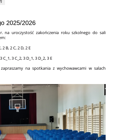
ej
a:
go 2025/2026
. na uroczystość zakończenia roku szkolnego do sali
em:
, 2 B, 2 C, 2 D, 2 E
3 C_1, 3 C_2, 3 D_1, 3 D_2, 3 E
ej zapraszamy na spotkania z wychowawcami w salach