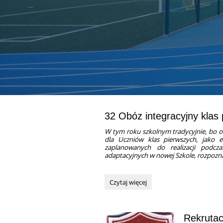
32 Obóz integracyjny klas
W tym roku szkolnym tradycyjnie, bo o
dla Uczniów klas pierwszych, jako e
zaplanowanych do realizacji podcz
adaptacyjnych w nowej Szkole, rozpozna
32
Czytaj więcej
Obóz
integracyjny
klas
Rekrutac
pierwszych