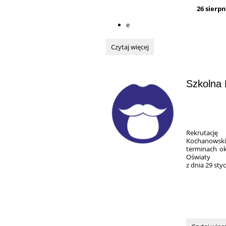
26 sierpn
e
Egzaminy
Czytaj więcej
poprawkowe
dla
klas
Szkolna 
I,
II,
III:
Rekrutację
Kochanowsk
terminach o
Oświaty
z dnia 29 styc
Szkolna