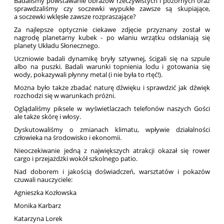
Badaliśmy powstawanie obrazów rzeczywistych i pozornych oraz
sprawdzaliśmy czy soczewki wypukłe zawsze są skupiające,
a soczewki wklęsłe zawsze rozpraszające?
Za najlepsze optycznie ciekawe zdjęcie przyznany został w
nagrodę planetarny kubek - po wlaniu wrzątku odsłaniają się
planety Układu Słonecznego.
Uczniowie badali dynamikę bryły sztywnej, ścigali się na szpule
albo na puszki. Badali warunki topnienia lodu i gotowania się
wody, pokazywali płynny metal (i nie była to rtęć!).
Można było także zbadać naturę dźwięku i sprawdzić jak dźwięk
rozchodzi się w warunkach próżni.
Oglądaliśmy piksele w wyświetlaczach telefonów naszych Gości
ale także skórę i włosy.
Dyskutowaliśmy o zmianach klimatu, wpływie działalności
człowieka na środowisko i ekonomii.
Nieoczekiwanie jedną z największych atrakcji okazał się rower
cargo i przejażdżki wokół szkolnego patio.
Nad doborem i jakością doświadczeń, warsztatów i pokazów
czuwali nauczyciele:
Agnieszka Kozłowska
Monika Karbarz
Katarzyna Lorek