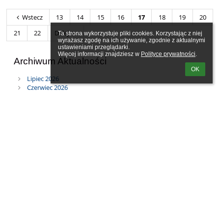
Wstecz
13
14
15
16
17
18
19
20
21
22
Dalej
Ta strona wykorzystuje pliki cookies. Korzystając z niej 
wyrażasz zgodę na ich używanie, zgodnie z aktualnymi 
ustawieniami przeglądarki.

Więcej informacji znajdziesz w 
Polityce prywatności
.
Archiwum Aktualności
OK
Lipiec 2026
Czerwiec 2026
Maj 2026
Kwiecień 2026
Marzec 2026
Luty 2026
Styczeń 2026
Grudzień 2025
Listopad 2025
Październik 2025
Wrzesień 2025
Sierpień 2025
Lipiec 2025
Czerwiec 2025
Maj 2025
Kwiecień 2025
Marzec 2025