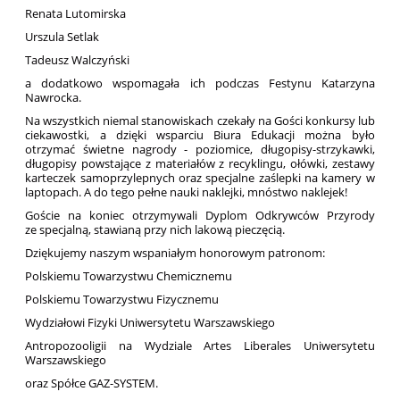
Renata Lutomirska
Urszula Setlak
Tadeusz Walczyński
a dodatkowo wspomagała ich podczas Festynu Katarzyna
Nawrocka.
Na wszystkich niemal stanowiskach czekały na Gości konkursy lub
ciekawostki, a dzięki wsparciu Biura Edukacji można było
otrzymać świetne nagrody - poziomice, długopisy-strzykawki,
długopisy powstające z materiałów z recyklingu, ołówki, zestawy
karteczek samoprzylepnych oraz specjalne zaślepki na kamery w
laptopach. A do tego pełne nauki naklejki, mnóstwo naklejek!
Goście na koniec otrzymywali Dyplom Odkrywców Przyrody
ze specjalną, stawianą przy nich lakową pieczęcią.
Dziękujemy naszym wspaniałym honorowym patronom:
Polskiemu Towarzystwu Chemicznemu
Polskiemu Towarzystwu Fizycznemu
Wydziałowi Fizyki Uniwersytetu Warszawskiego
Antropozooligii na Wydziale Artes Liberales Uniwersytetu
Warszawskiego
oraz Spółce GAZ-SYSTEM.