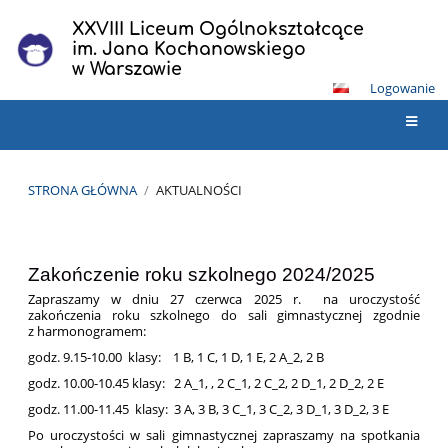
XXVIII Liceum Ogólnokształcące
im. Jana Kochanowskiego
w Warszawie
Logowanie
STRONA GŁÓWNA
/
AKTUALNOŚCI
Aktualności
Zakończenie roku szkolnego 2024/2025
Zapraszamy w dniu 27 czerwca 2025 r. na uroczystość
zakończenia roku szkolnego do sali gimnastycznej zgodnie
z harmonogramem:
godz. 9.15-10.00 klasy: 1 B, 1 C, 1 D, 1 E, 2 A_2, 2 B
godz. 10.00-10.45 klasy: 2 A_1, , 2 C_1, 2 C_2, 2 D_1, 2 D_2, 2 E
godz. 11.00-11.45 klasy: 3 A, 3 B, 3 C_1, 3 C_2, 3 D_1, 3 D_2, 3 E
Po uroczystości w sali gimnastycznej zapraszamy na spotkania