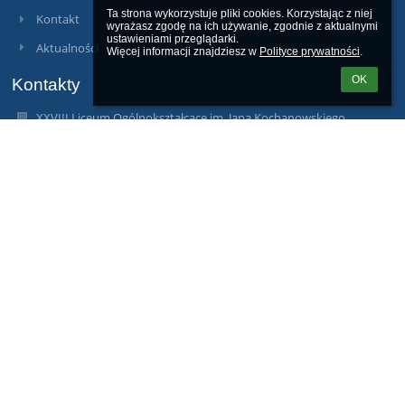
Ta strona wykorzystuje pliki cookies. Korzystając z niej 
Kontakt
wyrażasz zgodę na ich używanie, zgodnie z aktualnymi 
ustawieniami przeglądarki.

Aktualności
Więcej informacji znajdziesz w 
Polityce prywatności
.
OK
Kontakty
XXVIII Liceum Ogólnokształcące im. Jana Kochanowskiego
lo28.sekretariat@kochanowski.waw.pl
22 844 29 21
ul. Wiktorska 99
02-575 Warszawa
Poland
lo28.sekretariat@kochanowski.waw.pl
Galeria zdjęć
brak danych