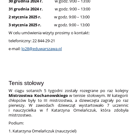
30 grudnia 2024 r.
w godz. 9:00 – 13:00
31 grudnia 2024 r.
w godz. 9:00 – 13:00
2 stycznia 2025 r.
w godz. 9:00 – 13:00
3 stycznia 2025 r.
w godz. 9:00 – 13:00
W celu umówienia wizyty prosimy o kontakt:
telefoniczny: 22 844-29-21
e-mail:
lo28@eduwarszawa.pl
Tenis stołowy
W ciągu sotanich 5 tygodni zostały rozegrane po raz kolejny
Mistrzostwa Kochanowskiego
w tenisie stołowym. W kategorii
chłopców były to III mistrzostwa, a dziewczęta zagrały po raz
pierwszy. W zawodach dziewcząt wystartowało 7 uczennic
i nauczycielka w f Katarzyna Omelańczuk, która zdobyła
mistrzostwo.
Podium:
1. Katarzyna Omelańczuk (nauczyciel)