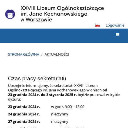
XXVIII Liceum Ogólnokształcące
im. Jana Kochanowskiego
w Warszawie
Logowanie
STRONA GŁÓWNA
/
AKTUALNOŚCI
Aktualności
Czas pracy sekretariatu
Uprzejmie informujemy, że sekretariat XXVIII Liceum
Ogólnokształcącego im. Jana Kochanowskiego w dniach
od
23 grudnia 2024 r. do 3 stycznia 2025 r.
będzie pracował w trybie
dyżuru:
23 grudnia 2024 r.
w godz. 9:00 – 13:00
24 grudnia 2024 r.
nieczynny
27 grudnia 2024 r.
nieczynny