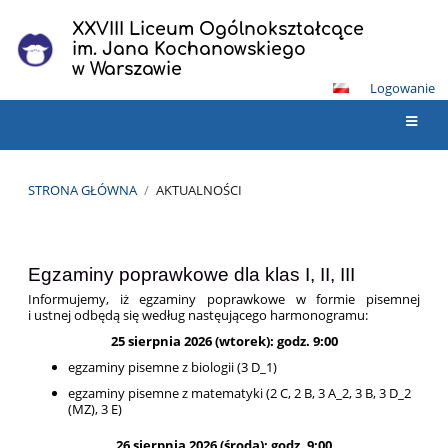
XXVIII Liceum Ogólnokształcące
im. Jana Kochanowskiego
w Warszawie
Logowanie
STRONA GŁÓWNA
/
AKTUALNOŚCI
Aktualności
Egzaminy poprawkowe dla klas I, II, III
Informujemy, iż egzaminy poprawkowe w formie pisemnej
i ustnej odbędą się według nastęującego harmonogramu:
25 sierpnia 2026 (wtorek): godz. 9:00
egzaminy pisemne z biologii (3 D_1)
egzaminy pisemne z matematyki (2 C, 2 B, 3 A_2, 3 B, 3 D_2
(MZ), 3 E)
26 sierpnia 2026 (środa): godz. 9:00