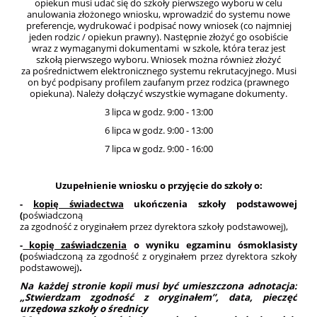
opiekun musi udać się do szkoły pierwszego wyboru w celu
anulowania złożonego wniosku, wprowadzić do systemu nowe
preferencje, wydrukować i podpisać nowy wniosek (co najmniej
jeden rodzic / opiekun prawny). Następnie złożyć go osobiście
wraz z wymaganymi dokumentami w szkole, która teraz jest
szkołą pierwszego wyboru. Wniosek można również złożyć
za pośrednictwem elektronicznego systemu rekrutacyjnego. Musi
on być podpisany profilem zaufanym przez rodzica (prawnego
opiekuna). Należy dołączyć wszystkie wymagane dokumenty.
3 lipca w godz. 9:00 - 13:00
6 lipca w godz. 9:00 - 13:00
7 lipca w godz. 9:00 - 16:00
Uzupełnienie wniosku o przyjęcie do szkoły o:
-
kopię świadectwa
ukończenia szkoły podstawowej
(
poświadczoną
za zgodność z oryginałem przez dyrektora szkoły podstawowej),
-
kopię zaświadczenia
o wyniku egzaminu ósmoklasisty
(
poświadczoną za zgodność z oryginałem przez dyrektora szkoły
podstawowej)
.
Na każdej stronie kopii musi być umieszczona adnotacja:
„Stwierdzam zgodność z oryginałem”, data, pieczęć
urzędowa szkoły o średnicy