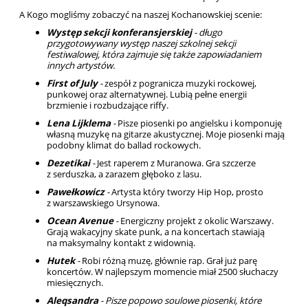
A Kogo mogliśmy zobaczyć na naszej Kochanowskiej scenie:
Występ sekcji konferansjerskiej
- długo
przygotowywany występ naszej szkolnej sekcji
festiwalowej, która zajmuje się także zapowiadaniem
innych artystów.
First of July
-
zespół z pogranicza muzyki rockowej,
punkowej oraz alternatywnej. Lubią pełne energii
brzmienie i rozbudzające riffy.
Lena Lijklema
-
Pisze piosenki po angielsku i komponuję
własną muzykę na gitarze akustycznej. Moje piosenki mają
podobny klimat do ballad rockowych.
Dezetikai
-
Jest raperem z Muranowa. Gra szczerze
z serduszka, a zarazem głęboko z lasu.
Pawełkowicz
-
Artysta który tworzy Hip Hop, prosto
z warszawskiego Ursynowa.
Ocean Avenue
-
Energiczny projekt z okolic Warszawy.
Grają wakacyjny skate punk, a na koncertach stawiają
na maksymalny kontakt z widownią.
Hutek
-
Robi różną muzę, głównie rap. Grał już parę
koncertów. W najlepszym momencie miał 2500 słuchaczy
miesięcznych.
Aleqsandra
- Pisze popowo soulowe piosenki, które