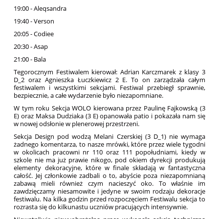
19:00 - Aleqsandra
19:40 - Verson
20:05 - Codiee
20:30 - Asap
21:00 - Bala
Tegorocznym Festiwalem kierował: Adrian Karczmarek z klasy 3
D_2 oraz Agnieszka Łuczkiewicz 2 E. To on zarządzała całym
festiwalem i wszystkimi sekcjami. Festiwal przebiegł sprawnie,
bezpiecznie, a całe wydarzenie było niezapomniane.
W tym roku Sekcja WOLO kierowana przez Paulinę Fajkowską (3
E) oraz Maksa Dudziaka (3 E) opanowała patio i pokazała nam się
w nowej odsłonie w plenerowej przestrzeni.
Sekcja Design pod wodzą Melani Czerskiej (3 D_1) nie wymaga
żadnego komentarza, to nasze mrówki, które przez wiele tygodni
w okolicach pracowni nr 110 oraz 111 popołudniami, kiedy w
szkole nie ma już prawie nikogo, pod okiem dyrekcji produkują
elementy dekoracyjne, które w finale składają w fantastyczna
całość. Jej członkowie zadbali o to, abyście poza niezapomnianą
zabawą mieli również czym nacieszyć oko. To właśnie im
zawdzięczamy niesamowite i jedyne w swoim rodzaju dekoracje
festiwalu. Na kilka godzin przed rozpoczęciem Festiwalu sekcja to
rozrasta się do kilkunastu uczniów pracujących intensywnie.