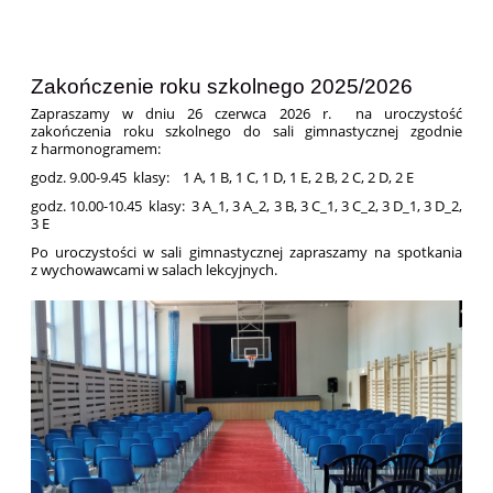
Zakończenie roku szkolnego 2025/2026
Zapraszamy w dniu 26 czerwca 2026 r. na uroczystość
zakończenia roku szkolnego do sali gimnastycznej zgodnie
z harmonogramem:
godz. 9.00-9.45 klasy: 1 A, 1 B, 1 C, 1 D, 1 E, 2 B, 2 C, 2 D, 2 E
godz. 10.00-10.45 klasy: 3 A_1, 3 A_2, 3 B, 3 C_1, 3 C_2, 3 D_1, 3 D_2,
3 E
Po uroczystości w sali gimnastycznej zapraszamy na spotkania
z wychowawcami w salach lekcyjnych.