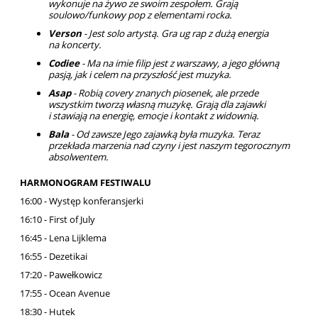
wykonuje na żywo ze swoim zespołem. Grają
soulowo/funkowy pop z elementami rocka.
Verson
- Jest solo artystą. Gra ug rap z dużą energia
na koncerty.
Codiee
- Ma na imie filip jest z warszawy, a jego główną
pasją, jak i celem na przyszłość jest muzyka.
Asap
- Robią covery znanych piosenek, ale przede
wszystkim tworzą własną muzykę. Grają dla zajawki
i stawiają na energię, emocje i kontakt z widownią.
Bala
- Od zawsze Jego zajawką była muzyka. Teraz
przekłada marzenia nad czyny i jest naszym tegorocznym
absolwentem.
HARMONOGRAM FESTIWALU
16:00 - Występ konferansjerki
16:10 - First of July
16:45 - Lena Lijklema
16:55 - Dezetikai
17:20 - Pawełkowicz
17:55 - Ocean Avenue
18:30 - Hutek