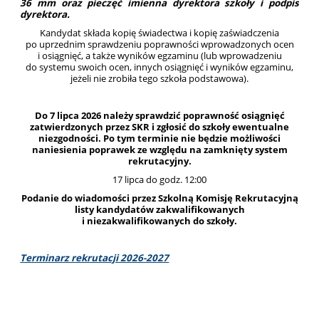
36 mm oraz pieczęć imienna dyrektora szkoły i podpis
dyrektora.
Kandydat składa kopię świadectwa i kopię zaświadczenia
po uprzednim sprawdzeniu poprawności wprowadzonych ocen
i osiągnięć, a także wyników egzaminu (lub wprowadzeniu
do systemu swoich ocen, innych osiągnięć i wyników egzaminu,
jeżeli nie zrobiła tego szkoła podstawowa).
Do 7 lipca 2026 należy sprawdzić poprawność osiągnięć
zatwierdzonych przez SKR i zgłosić do szkoły ewentualne
niezgodności. Po tym terminie nie będzie możliwości
naniesienia poprawek ze względu na zamknięty system
rekrutacyjny.
17 lipca do godz. 12:00
Podanie do wiadomości przez Szkolną Komisję Rekrutacyjną
listy kandydatów zakwalifikowanych
i niezakwalifikowanych do szkoły.
Terminarz rekrutacji 2026-2027