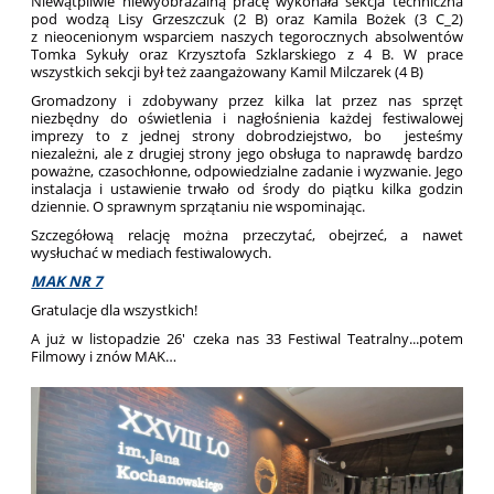
Niewątpliwie niewyobrażalną pracę wykonała sekcja techniczna
pod wodzą Lisy Grzeszczuk (2 B) oraz Kamila Bożek (3 C_2)
z nieocenionym wsparciem naszych tegorocznych absolwentów
Tomka Sykuły oraz Krzysztofa Szklarskiego z 4 B. W prace
wszystkich sekcji był też zaangażowany Kamil Milczarek (4 B)
Gromadzony i zdobywany przez kilka lat przez nas sprzęt
niezbędny do oświetlenia i nagłośnienia każdej festiwalowej
imprezy to z jednej strony dobrodziejstwo, bo jesteśmy
niezależni, ale z drugiej strony jego obsługa to naprawdę bardzo
poważne, czasochłonne, odpowiedzialne zadanie i wyzwanie. Jego
instalacja i ustawienie trwało od środy do piątku kilka godzin
dziennie. O sprawnym sprzątaniu nie wspominając.
Szczegółową relację można przeczytać, obejrzeć, a nawet
wysłuchać w mediach festiwalowych.
MAK NR 7
Gratulacje dla wszystkich!
A już w listopadzie 26' czeka nas 33 Festiwal Teatralny...potem
Filmowy i znów MAK…