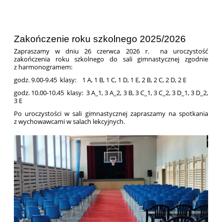
Zakończenie roku szkolnego 2025/2026
Zapraszamy w dniu 26 czerwca 2026 r. na uroczystość
zakończenia roku szkolnego do sali gimnastycznej zgodnie
z harmonogramem:
godz. 9.00-9.45 klasy: 1 A, 1 B, 1 C, 1 D, 1 E, 2 B, 2 C, 2 D, 2 E
godz. 10.00-10.45 klasy: 3 A_1, 3 A_2, 3 B, 3 C_1, 3 C_2, 3 D_1, 3 D_2,
3 E
Po uroczystości w sali gimnastycznej zapraszamy na spotkania
z wychowawcami w salach lekcyjnych.