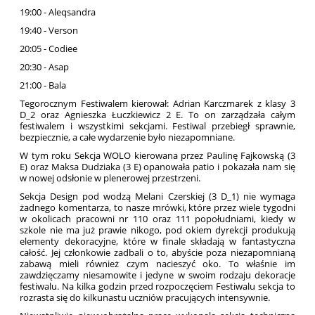
19:00 - Aleqsandra
19:40 - Verson
20:05 - Codiee
20:30 - Asap
21:00 - Bala
Tegorocznym Festiwalem kierował: Adrian Karczmarek z klasy 3
D_2 oraz Agnieszka Łuczkiewicz 2 E. To on zarządzała całym
festiwalem i wszystkimi sekcjami. Festiwal przebiegł sprawnie,
bezpiecznie, a całe wydarzenie było niezapomniane.
W tym roku Sekcja WOLO kierowana przez Paulinę Fajkowską (3
E) oraz Maksa Dudziaka (3 E) opanowała patio i pokazała nam się
w nowej odsłonie w plenerowej przestrzeni.
Sekcja Design pod wodzą Melani Czerskiej (3 D_1) nie wymaga
żadnego komentarza, to nasze mrówki, które przez wiele tygodni
w okolicach pracowni nr 110 oraz 111 popołudniami, kiedy w
szkole nie ma już prawie nikogo, pod okiem dyrekcji produkują
elementy dekoracyjne, które w finale składają w fantastyczna
całość. Jej członkowie zadbali o to, abyście poza niezapomnianą
zabawą mieli również czym nacieszyć oko. To właśnie im
zawdzięczamy niesamowite i jedyne w swoim rodzaju dekoracje
festiwalu. Na kilka godzin przed rozpoczęciem Festiwalu sekcja to
rozrasta się do kilkunastu uczniów pracujących intensywnie.