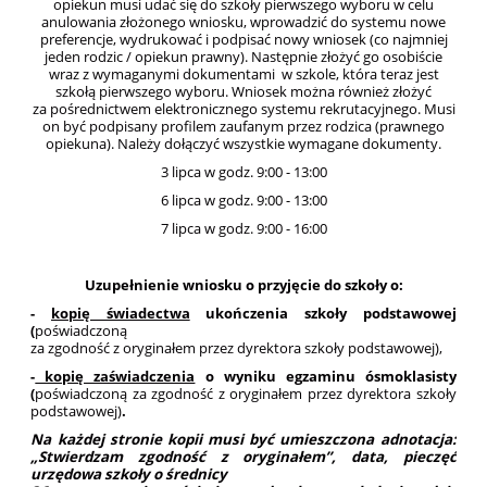
opiekun musi udać się do szkoły pierwszego wyboru w celu
anulowania złożonego wniosku, wprowadzić do systemu nowe
preferencje, wydrukować i podpisać nowy wniosek (co najmniej
jeden rodzic / opiekun prawny). Następnie złożyć go osobiście
wraz z wymaganymi dokumentami w szkole, która teraz jest
szkołą pierwszego wyboru. Wniosek można również złożyć
za pośrednictwem elektronicznego systemu rekrutacyjnego. Musi
on być podpisany profilem zaufanym przez rodzica (prawnego
opiekuna). Należy dołączyć wszystkie wymagane dokumenty.
3 lipca w godz. 9:00 - 13:00
6 lipca w godz. 9:00 - 13:00
7 lipca w godz. 9:00 - 16:00
Uzupełnienie wniosku o przyjęcie do szkoły o:
-
kopię świadectwa
ukończenia szkoły podstawowej
(
poświadczoną
za zgodność z oryginałem przez dyrektora szkoły podstawowej),
-
kopię zaświadczenia
o wyniku egzaminu ósmoklasisty
(
poświadczoną za zgodność z oryginałem przez dyrektora szkoły
podstawowej)
.
Na każdej stronie kopii musi być umieszczona adnotacja:
„Stwierdzam zgodność z oryginałem”, data, pieczęć
urzędowa szkoły o średnicy