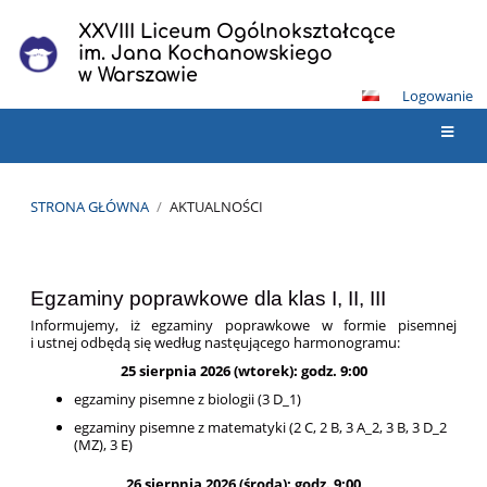
XXVIII Liceum Ogólnokształcące
im. Jana Kochanowskiego
w Warszawie
Logowanie
STRONA GŁÓWNA
/
AKTUALNOŚCI
Aktualności
Egzaminy poprawkowe dla klas I, II, III
Informujemy, iż egzaminy poprawkowe w formie pisemnej
i ustnej odbędą się według nastęującego harmonogramu:
25 sierpnia 2026 (wtorek): godz. 9:00
egzaminy pisemne z biologii (3 D_1)
egzaminy pisemne z matematyki (2 C, 2 B, 3 A_2, 3 B, 3 D_2
(MZ), 3 E)
26 sierpnia 2026 (środa): godz. 9:00