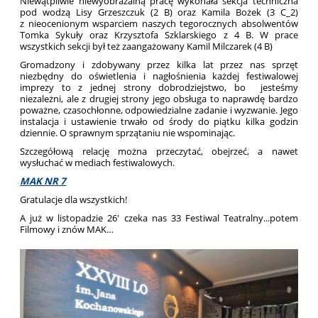
Niewątpliwie niewyobrażalną pracę wykonała sekcja techniczna
pod wodzą Lisy Grzeszczuk (2 B) oraz Kamila Bożek (3 C_2)
z nieocenionym wsparciem naszych tegorocznych absolwentów
Tomka Sykuły oraz Krzysztofa Szklarskiego z 4 B. W prace
wszystkich sekcji był też zaangażowany Kamil Milczarek (4 B)
Gromadzony i zdobywany przez kilka lat przez nas sprzęt
niezbędny do oświetlenia i nagłośnienia każdej festiwalowej
imprezy to z jednej strony dobrodziejstwo, bo jesteśmy
niezależni, ale z drugiej strony jego obsługa to naprawdę bardzo
poważne, czasochłonne, odpowiedzialne zadanie i wyzwanie. Jego
instalacja i ustawienie trwało od środy do piątku kilka godzin
dziennie. O sprawnym sprzątaniu nie wspominając.
Szczegółową relację można przeczytać, obejrzeć, a nawet
wysłuchać w mediach festiwalowych.
MAK NR 7
Gratulacje dla wszystkich!
A już w listopadzie 26' czeka nas 33 Festiwal Teatralny...potem
Filmowy i znów MAK…