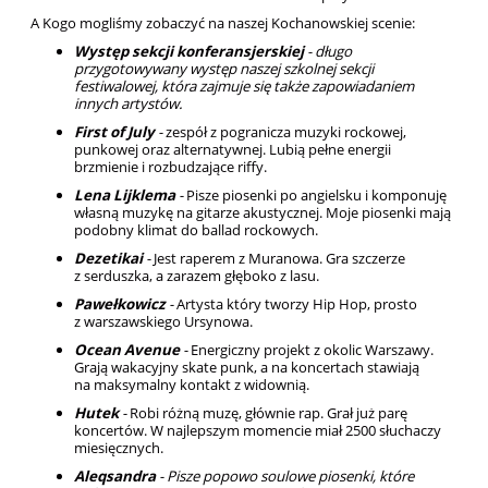
A Kogo mogliśmy zobaczyć na naszej Kochanowskiej scenie:
Występ sekcji konferansjerskiej
- długo
przygotowywany występ naszej szkolnej sekcji
festiwalowej, która zajmuje się także zapowiadaniem
innych artystów.
First of July
-
zespół z pogranicza muzyki rockowej,
punkowej oraz alternatywnej. Lubią pełne energii
brzmienie i rozbudzające riffy.
Lena Lijklema
-
Pisze piosenki po angielsku i komponuję
własną muzykę na gitarze akustycznej. Moje piosenki mają
podobny klimat do ballad rockowych.
Dezetikai
-
Jest raperem z Muranowa. Gra szczerze
z serduszka, a zarazem głęboko z lasu.
Pawełkowicz
-
Artysta który tworzy Hip Hop, prosto
z warszawskiego Ursynowa.
Ocean Avenue
-
Energiczny projekt z okolic Warszawy.
Grają wakacyjny skate punk, a na koncertach stawiają
na maksymalny kontakt z widownią.
Hutek
-
Robi różną muzę, głównie rap. Grał już parę
koncertów. W najlepszym momencie miał 2500 słuchaczy
miesięcznych.
Aleqsandra
- Pisze popowo soulowe piosenki, które