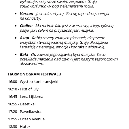
wykonuje na żywo ze swoim zespołem. Grają
soulowo/funkowy pop z elementami rocka.
Verson
- Jest solo artystą. Gra ug rap z dużą energia
na koncerty.
Codiee
- Ma na imie filip jest z warszawy, a jego główną
pasją, jak i celem na przyszłość jest muzyka.
Asap
- Robią covery znanych piosenek, ale przede
wszystkim tworzą własną muzykę. Grają dla zajawki
i stawiają na energię, emocje i kontakt z widownią.
Bala
- Od zawsze Jego zajawką była muzyka. Teraz
przekłada marzenia nad czyny i jest naszym tegorocznym
absolwentem.
HARMONOGRAM FESTIWALU
16:00 - Występ konferansjerki
16:10 - First of July
16:45 - Lena Lijklema
16:55 - Dezetikai
17:20 - Pawełkowicz
17:55 - Ocean Avenue
18:30 - Hutek