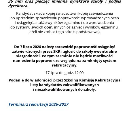
36 mm oraz pieczęć imienna dyrektora szkoły i podpis
dyrektora.
Kandydat składa kopię świadectwa i kopię zaświadczenia
po uprzednim sprawdzeniu poprawności wprowadzonych ocen
i osiągnięć, a także wyników egzaminu (lub wprowadzeniu
do systemu swoich ocen, innych osiągnięć i wyników egzaminu,
jeżeli nie zrobiła tego szkoła podstawowa).
Do 7 lipca 2026 należy sprawdzić poprawność osiągnięć
zatwierdzonych przez SKR i zgłosić do szkoły ewentualne
niezgodności. Po tym terminie nie będzie możliwości
naniesienia poprawek ze względu na zamknięty system
rekrutacyjny.
17 lipca do godz. 12:00
Podanie do wiadomości przez Szkolną Komisję Rekrutacyjną
listy kandydatów zakwalifikowanych
i niezakwalifikowanych do szkoły.
Terminarz rekrutacji 2026-2027