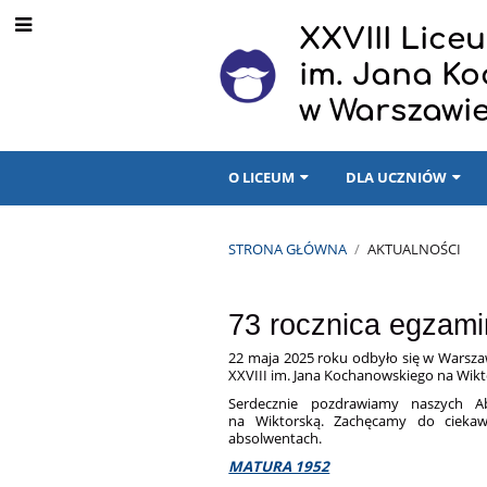
XXVIII Lic
im. Jana K
w Warszawi
O LICEUM
DLA UCZNIÓW
STRONA GŁÓWNA
/
AKTUALNOŚCI
Aktualności
73 rocznica egzam
22 maja 2025 roku odbyło się w Warszaw
XXVIII im. Jana Kochanowskiego na Wikt
Serdecznie pozdrawiamy naszych A
na Wiktorską. Zachęcamy do cieka
absolwentach.
MATURA 1952