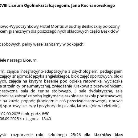
XXVIII Liceum Ogólnokształcącegoim. Jana Kochanowskiego
niowo-Wypoczynkowy Hotel Montis w Suchej Beskidzkiej położony
iejscem granicznym dla poszczególnych składowych części Beskidów
osobowych, pełny węzeł sanitarny w pokojach;
iele naszego Liceum.
: zajęcia integracyjno-adaptacyjne z psychologiem, pedagogiem
zający znajomość języka angielskiego), blok zajęć sportowych, bloki
ch, zajęcia na krytym basenie pod opieką ratownika, wycieczka
na strzelnicy pneumatycznej, zwiedzanie Krakowa z przewodnikiem.
nastyczna, sala do tenisa stołowego, 3 sale dydaktyczne, sala
ązani są zabrać ze sobą legitymacje szkolne ze szkoły podstawowej,
iór na każdą pogodę (koniecznie coś przeciwdeszczowego), obuwie
 sportowy, zeszyty i przybory do pisania, latarka (nie w telefonie).
2.09.2025 r. ok. godz. 8:50
6.09.2025 r. ok. godz. 18:40
zyste rozpoczęcie roku szkolnego 25/26
dla Uczniów klas