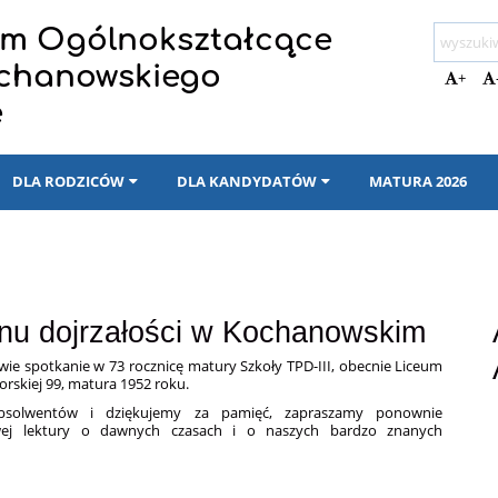
eum Ogólnokształcące
ochanowskiego
+
e
DLA RODZICÓW
DLA KANDYDATÓW
MATURA 2026
inu dojrzałości w Kochanowskim
ie spotkanie w 73 rocznicę matury Szkoły TPD-III, obecnie Liceum
orskiej 99, matura 1952 roku.
bsolwentów i dziękujemy za pamięć, zapraszamy ponownie
wej lektury o dawnych czasach i o naszych bardzo znanych