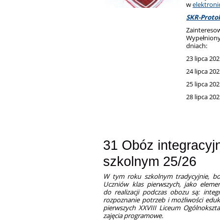
w
elektron
SKR-Protok
Zainteres
Wypełnion
dniach:
23 lipca 202
24 lipca 202
25 lipca 202
28 lipca 202
31 Obóz integracyj
szkolnym 25/26
W tym roku szkolnym tradycyjnie, bo
Uczniów klas pierwszych, jako eleme
do realizacji podczas obozu są: inte
rozpoznanie potrzeb i możliwości eduka
pierwszych XXVIII Liceum Ogólnokszta
zajęcia programowe.