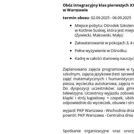
Obóz integracyjny klas pierwszych 
w Warszawie
termin obozu
: 02.09.2025 - 06.09.2025
Miejsce pobytu: Ośrodek Szkole
w Kotlinie Suskiej, która jest m
(Żywiecki, Makowski, Mały);
Zakwaterowanie w pokojach 3, 4 
Pełne wyżywienie w Ośrodku;
Kadrę w całości stanowią nauczyc
Zaplanowano zajęcia programowe w tym
szkolnym, zajęcia językowe (test sprawd
zajęć matematycznych i humanistyczny
piesza, wycieczka autokarowa, zajęcia 
Do dyspozycji uczestników: sala gim
telewizyjna. Uczestnicy wyjazdu zobowi
klapki i strój kąpielowy + czepek, ub
odpowiednie do wycieczek, obuwie i strój
wyjazd: PKP Warszawa - Wschodnia dnia 0
powrót: PKP Warszawa - Centralna dnia 0
Spotkanie organizacyjne oraz uroc