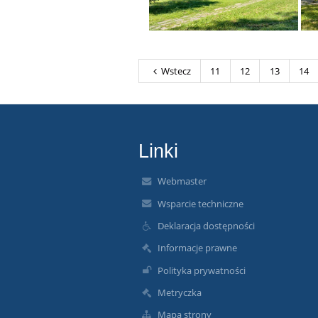
Wstecz
11
12
13
14
Linki
Webmaster
Wsparcie techniczne
Deklaracja dostępności
Informacje prawne
Polityka prywatności
Metryczka
Mapa strony