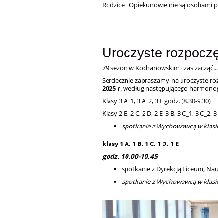
Rodzice i Opiekunowie nie są osobami 
Uroczyste rozpoczę
79 sezon w Kochanowskim czas zacząć...
Serdecznie zapraszamy na uroczyste roz
2025 r
. według następującego harmono
Klasy 3 A_1, 3 A_2, 3 E
godz. (8.30-9.30)
Klasy 2 B, 2 C, 2 D, 2 E, 3 B, 3 C_1, 3 C_2, 3
spotkanie z Wychowawcą w klasi
klasy 1 A, 1 B, 1 C, 1 D, 1 E
godz. 10.00-10.45
spotkanie z Dyrekcją Liceum, Nau
spotkanie z Wychowawcą w klasi