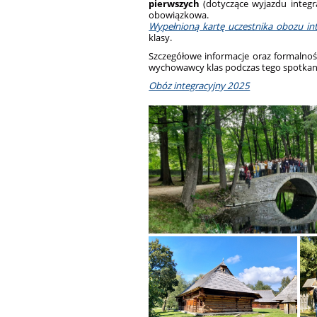
pierwszych
(dotyczące wyjazdu integr
obowiązkowa.
Wypełnioną kartę uczestnika obozu in
klasy.
Szczegółowe informacje oraz formalnoś
wychowawcy klas podczas tego spotkan
Obóz integracyjny 2025