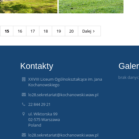
15
16
17
18
19
20
Dalej
Kontakty
Galer
brak dany
XXVIII Liceum Ogólnokształcące im. Jana
Kochanowskiego
lo28.sekretariat@kochanowski.waw.pl
22 844 29 21
ul. Wiktorska 99
02-575 Warszawa
Poland
lo28.sekretariat@kochanowski.waw.pl