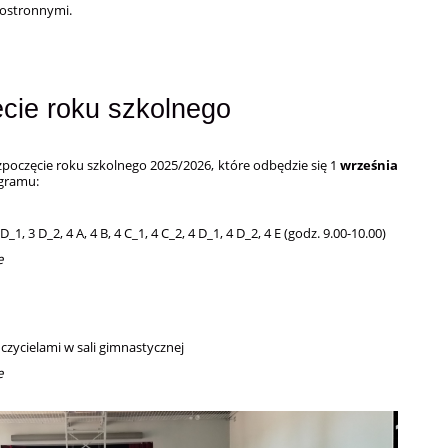
postronnymi.
cie roku szkolnego
poczęcie roku szkolnego 2025/2026, które odbędzie się 1
września
gramu:
 D_1, 3 D_2, 4 A, 4 B, 4 C_1, 4 C_2, 4 D_1, 4 D_2, 4 E (
godz. 9.00-10.00)
e
czycielami w sali gimnastycznej
e