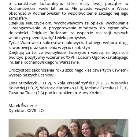
o charakterze kulturalnym, które miały swój początek w
Kochanowskim wiele lat temu. Ale przede wszystkim Wasza
obecność w Kochanowskim to współtworzenie szczególnej Jego
atmosfery.
Dziękuję Nauczycielom, Wychowawcom za opiekę, wychowanie
i zaangażowanie w przygotowanie młodzieży do egzaminów
dojrzałości. Dziękuję Rodzicom za wsparcie realizacji naszych
wspólnych przedsięwzięć i wielu pomysłów.
Życzę Wam wielu sukcesów naukowych, trafnego wyboru drogi
zawodowej oraz spełnienia w życiu osobistym.
Dziękuję za to, że tworzyliście, tworzycie i wierzę, że będziecie
tworzyć pozytywny wizerunek XXVIII Liceum Ogólnokształcącego
im. Jana Kochanowskiego w Warszawie.
Uroczystość zakończenia roku szkolnego klas czwartych uświetnił
występ naszych uczniów:
Lena Strzelczyk (1 D_2), Nikola Przepiórzyńska (1 D_2), Weronika
Kołodziej (1 D_2), Wiktoria Karpenko (1 B), Melania Czerska (1 D_1),
Zuzanna Tkacz (2 A) pod kierunkiem p. Anny Kozioł.
Marek Świderek
Dyrektor, XXVIII LO