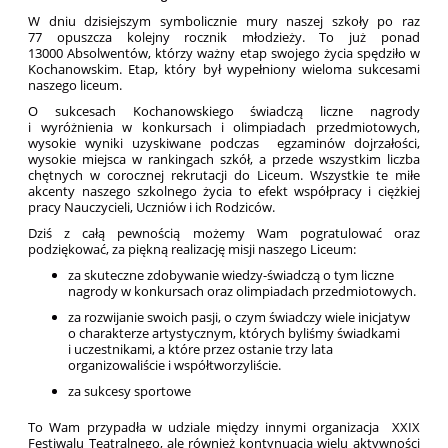
W dniu dzisiejszym symbolicznie mury naszej szkoły po raz
77 opuszcza kolejny rocznik młodzieży. To już ponad
13000 Absolwentów, którzy ważny etap swojego życia spędziło w
Kochanowskim. Etap, który był wypełniony wieloma sukcesami
naszego liceum.
O sukcesach Kochanowskiego świadczą liczne nagrody
i wyróżnienia w konkursach i olimpiadach przedmiotowych,
wysokie wyniki uzyskiwane podczas egzaminów dojrzałości,
wysokie miejsca w rankingach szkół, a przede wszystkim liczba
chętnych w corocznej rekrutacji do Liceum. Wszystkie te miłe
akcenty naszego szkolnego życia to efekt współpracy i ciężkiej
pracy Nauczycieli, Uczniów i ich Rodziców.
Dziś z całą pewnością możemy Wam pogratulować oraz
podziękować, za piękną realizację misji naszego Liceum:
za skuteczne zdobywanie wiedzy-świadczą o tym liczne
nagrody w konkursach oraz olimpiadach przedmiotowych.
za rozwijanie swoich pasji, o czym świadczy wiele inicjatyw
o charakterze artystycznym, których byliśmy świadkami
i uczestnikami, a które przez ostanie trzy lata
organizowaliście i współtworzyliście.
za sukcesy sportowe
To Wam przypadła w udziale między innymi organizacja XXIX
Festiwalu Teatralnego, ale również kontynuacja wielu aktywności