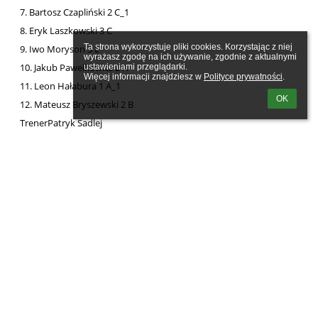
7. Bartosz Czapliński 2 C_1
8. Eryk Laszkowski 3 C
Ta strona wykorzystuje pliki cookies. Korzystając z niej 
9. Iwo Moryson 3 E
wyrażasz zgodę na ich używanie, zgodnie z aktualnymi 
10. Jakub Pawełkowicz 2 A
ustawieniami przeglądarki.

Więcej informacji znajdziesz w 
Polityce prywatności
.
11. Leon Hałabura 1 A_1
OK
12. Mateusz Bryszewski 2 B
TrenerPatryk Sadlej