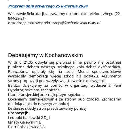
Program dnia otwartego 25 kwietnia 2024
W sprawie Rekrutacji zapraszamy do kontaktu telefonicznego (22-
844-29-21)
oraz drogą mailową:
rekrutacja
@kochanowski.waw.pl
.
Debatujemy w Kochanowskim
W dniu 21.05 odbyła się pierwsza (i na pewno nie ostatnia)
publiczna debata naszego szkolnego koła debat oksfordzkich.
Rozważania opierały się na tezie: Media społecznościowe
wyrządziły demokracji więcej szkód niż pożytku. Argumenty
strony propozycji przeważyły, więc to właśnie oni wygrali.
Bardzo dziękujemy za pomoc w organizacji wydarzenia: Pani
Dyrektor, sekcjom- technicznej
i konferansjerskiej oraz najlepszym sędziom.
Doceniamy zainteresowanie ze strony publiczności. Zachęcamy
do dołączenia do naszego zespołu :)
Dzisiejsze składy stron przedstawiamy poniżej.
Propozycji:
Leopold Kaniewski 2 D_1
Ignacy Gajewski 1 E
Piotr Polsakiewicz 3 A