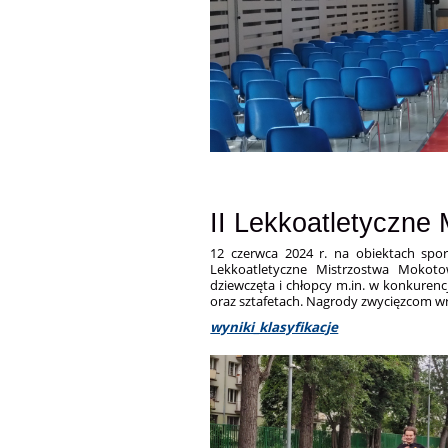
II Lekkoatletyczne
12 czerwca 2024 r. na obiektach spo
Lekkoatletyczne Mistrzostwa Mokot
dziewczęta i chłopcy m.in. w konkurencj
oraz sztafetach. Nagrody zwycięzcom wr
wyniki_klasyfikacje