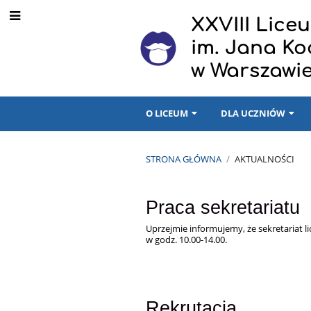
XXVIII Lic
im. Jana K
w Warszawi
O LICEUM
DLA UCZNIÓW
STRONA GŁÓWNA
/
AKTUALNOŚCI
Aktualności
Praca sekretariatu
Uprzejmie informujemy, że sekretariat 
w godz. 10.00-14.00.
Rekrutacja