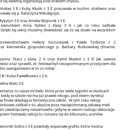
ył się świetną organizacją oraz brakiem chaosu.
ńskiej 3 E i Kuby Kłuski z 3 E pracowała w kuchni, stołówce oraz
kowała się p. Katarzyna Mikołajczyk.
ykytyn 3 E oraz Amelia Wojtunik z 3 E.
d kierunkiem Anny Dybko z klasy 3 A i jak co roku zadbała
 Dzięki tej sekcji możemy dowiedzieć się co się działo na wszystkich
przewodnictwem Heleny Szczuraszek i Pawła Torbicza z 2
raz kierownika gospodarczego p. Barbary Rutkowskiej (finanse,
uzanna Tkacz z klasy 2 A oraz Kamil Madoń z 3 E! Jak zawsze
edzi oraz sprawili, że festiwal był niezapomnianym przeżyciem dla
dzo zaangażowani w to co robią!
 B i Kuba Pawełkowicz z 2 A.
elina Walo 3 E.
tarza, to nasze mrówki, które przez wiele tygodni w okolicach
kiedy w szkole nie ma już prawie nikogo, pod okiem dyrekcji
 finale składają w fantastyczna całość. W tym roku sekcję
 członkowie zadbali o to, abyście poza niezapomnianą zabawą mieli
e im zawdzięczamy niesamowite i jedyne w swoim rodzaju dekoracje
ciem Festiwalu sekcja to rozrasta się do kilkunastu uczniów
eroniki Sołśni z 3 E powstały wspaniałe grafiki, które można