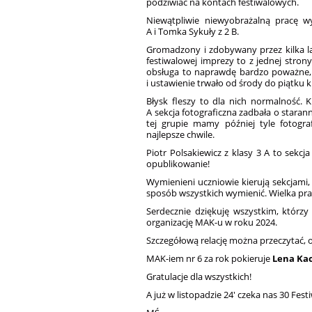
podziwiać na kontach festiwalowych.
Niewątpliwie niewyobrażalną pracę 
A i Tomka Sykuły z 2 B.
Gromadzony i zdobywany przez kilka lat
festiwalowej imprezy to z jednej strony
obsługa to naprawdę bardzo poważne, c
i ustawienie trwało od środy do piątku k
Błysk fleszy to dla nich normalność.
A sekcja fotograficzna zadbała o stara
tej grupie mamy później tyle fotogra
najlepsze chwile.
Piotr Polsakiewicz z klasy 3 A to sekc
opublikowanie!
Wymienieni uczniowie kierują sekcjami, 
sposób wszystkich wymienić. Wielka pra
Serdecznie dziękuję wszystkim, którzy
organizację MAK-u w roku 2024.
Szczegółową relację można przeczytać, 
MAK-iem nr 6 za rok pokieruje
Lena Kacz
Gratulacje dla wszystkich!
A już w listopadzie 24' czeka nas 30 Festi