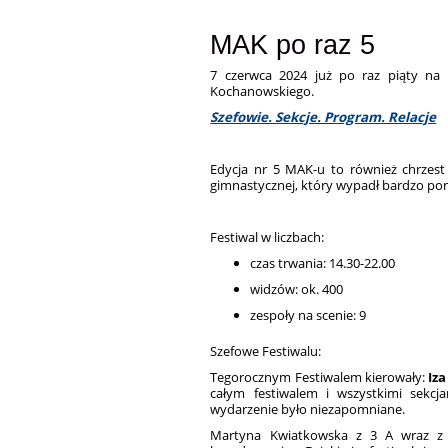
MAK po raz 5
7 czerwca 2024 już po raz piąty na 
Kochanowskiego.
Szefowie. Sekcje. Program. Relacje
Edycja nr 5 MAK-u to również chrzest
gimnastycznej, który wypadł bardzo po
Festiwal w liczbach:
czas trwania: 14.30-22.00
widzów: ok. 400
zespoły na scenie: 9
Szefowe Festiwalu:
Tegorocznym Festiwalem kierowały:
Iza
całym festiwalem i wszystkimi sekcja
wydarzenie było niezapomniane.
Martyna Kwiatkowska z 3 A wraz z O