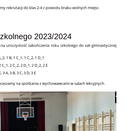
my rekrutacji do klas 2-4 z powodu braku wolnych miejsc.
szkolnego 2023/2024
na uroczystość zakończenia roku szkolnego do sali gimnastycznej
2, 1 B, 1 C_1, 1 C_2, 1 D_1
 C_1, 2 C_2, 2 D_1, 2 D_2, 2 E
 3 A, 3 B, 3 C, 3 D, 3 E
apraszamy na spotkania z wychowawcami w salach lekcyjnych.