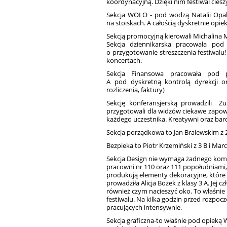
koordynacyjną. Dzięki nim festiwal ciesz
Sekcja WOLO - pod wodzą Natalii Opali
na stoiskach. A całością dyskretnie opie
Sekcją promocyjną kierowali Michalina M
Sekcja dziennikarska pracowała po
o przygotowanie streszczenia festiwalu!
koncertach.
Sekcja Finansowa pracowała pod 
A pod dyskretną kontrolą dyrekcji o
rozliczenia, faktury)
Sekcję konferansjerską prowadzili Z
przygotowali dla widzów ciekawe zapowi
każdego uczestnika. Kreatywni oraz bar
Sekcja porządkowa to Jan Bralewskim z 2
Bezpieka to Piotr Krzemiński z 3 B i Marc
Sekcja Design nie wymaga żadnego komen
pracowni nr 110 oraz 111 popołudniami, 
produkują elementy dekoracyjne, które w
prowadziła Alicja Bożek z klasy 3 A. Jej
również czym nacieszyć oko. To właśni
festiwalu
.
Na kilka godzin przed rozpoczę
pracujących intensywnie.
Sekcja graficzna-to właśnie pod opieką W