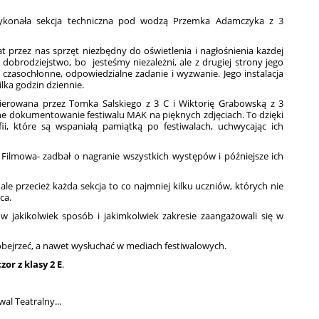
wykonała sekcja techniczna pod wodzą Przemka Adamczyka z 3
 przez nas sprzęt niezbędny do oświetlenia i nagłośnienia każdej
 dobrodziejstwo, bo jesteśmy niezależni, ale z drugiej strony jego
zasochłonne, odpowiedzialne zadanie i wyzwanie. Jego instalacja
ilka godzin dziennie.
 Kierowana przez Tomka Salskiego z 3 C i Wiktorię Grabowską z 3
nne dokumentowanie festiwalu MAK na pięknych zdjęciach. To dzięki
fii, które są wspaniałą pamiątką po festiwalach, uchwycając ich
ja Filmowa- zadbał o nagranie wszystkich występów i późniejsze ich
ale przecież każda sekcja to co najmniej kilku uczniów, których nie
ca.
 w jakikolwiek sposób i jakimkolwiek zakresie zaangażowali się w
obejrzeć, a nawet wysłuchać w mediach festiwalowych.
or z klasy 2 E
.
wal Teatralny...