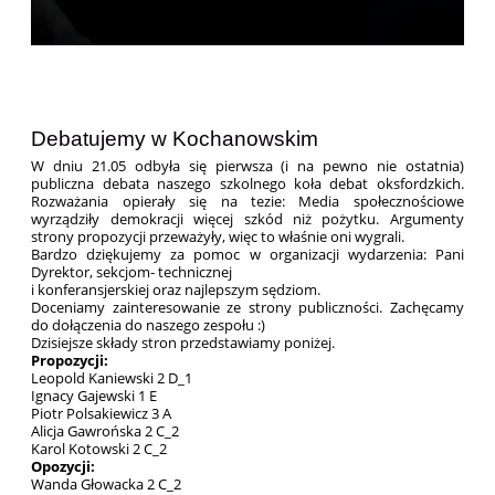
Debatujemy w Kochanowskim
W dniu 21.05 odbyła się pierwsza (i na pewno nie ostatnia)
publiczna debata naszego szkolnego koła debat oksfordzkich.
Rozważania opierały się na tezie: Media społecznościowe
wyrządziły demokracji więcej szkód niż pożytku. Argumenty
strony propozycji przeważyły, więc to właśnie oni wygrali.
Bardzo dziękujemy za pomoc w organizacji wydarzenia: Pani
Dyrektor, sekcjom- technicznej
i konferansjerskiej oraz najlepszym sędziom.
Doceniamy zainteresowanie ze strony publiczności. Zachęcamy
do dołączenia do naszego zespołu :)
Dzisiejsze składy stron przedstawiamy poniżej.
Propozycji:
Leopold Kaniewski 2 D_1
Ignacy Gajewski 1 E
Piotr Polsakiewicz 3 A
Alicja Gawrońska 2 C_2
Karol Kotowski 2 C_2
Opozycji:
Wanda Głowacka 2 C_2