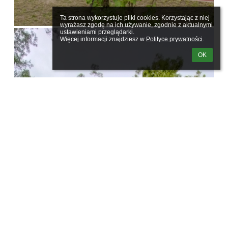
Ta strona wykorzystuje pliki cookies. Korzystając z niej 
wyrażasz zgodę na ich używanie, zgodnie z aktualnymi 
ustawieniami przeglądarki.

Więcej informacji znajdziesz w 
Polityce prywatności
.
OK