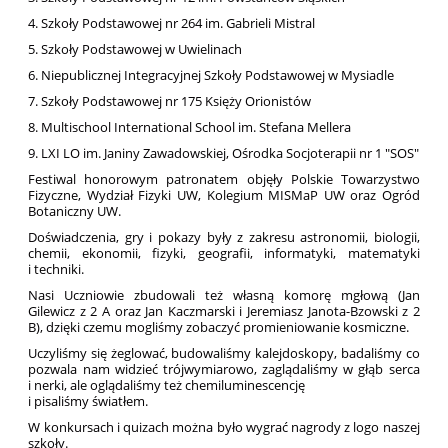
4. Szkoły Podstawowej nr 264 im. Gabrieli Mistral
5. Szkoły Podstawowej w Uwielinach
6. Niepublicznej Integracyjnej Szkoły Podstawowej w Mysiadle
7. Szkoły Podstawowej nr 175 Księży Orionistów
8. Multischool International School im. Stefana Mellera
9. LXI LO im. Janiny Zawadowskiej, Ośrodka Socjoterapii nr 1 "SOS"
Festiwal honorowym patronatem objęły Polskie Towarzystwo
Fizyczne, Wydział Fizyki UW, Kolegium MISMaP UW oraz Ogród
Botaniczny UW.
Doświadczenia, gry i pokazy były z zakresu astronomii, biologii,
chemii, ekonomii, fizyki, geografii, informatyki, matematyki
i techniki.
Nasi Uczniowie zbudowali też własną komorę mgłową (Jan
Gilewicz z 2 A oraz Jan Kaczmarski i Jeremiasz Janota-Bzowski z 2
B), dzięki czemu mogliśmy zobaczyć promieniowanie kosmiczne.
Uczyliśmy się żeglować, budowaliśmy kalejdoskopy, badaliśmy co
pozwala nam widzieć trójwymiarowo, zaglądaliśmy w głąb serca
i nerki, ale oglądaliśmy też chemiluminescencję
i pisaliśmy światłem.
W konkursach i quizach można było wygrać nagrody z logo naszej
szkoły.